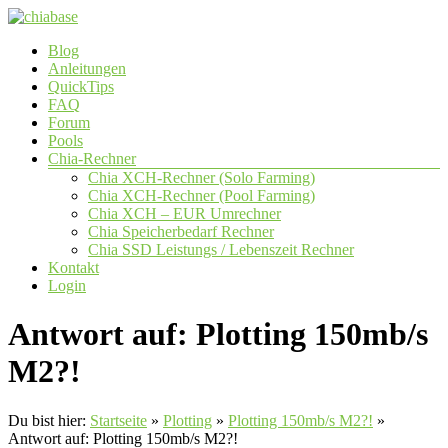
Zum
Inhalt
Menü
Blog
springen
chiabase
Anleitungen
QuickTips
CHIA
FAQ
Info-
Forum
und
Pools
Community
Chia-Rechner
Seite
Chia XCH-Rechner (Solo Farming)
Chia XCH-Rechner (Pool Farming)
Chia XCH – EUR Umrechner
Chia Speicherbedarf Rechner
Chia SSD Leistungs / Lebenszeit Rechner
Kontakt
Login
Antwort auf: Plotting 150mb/s
M2?!
Du bist hier:
Startseite
»
Plotting
»
Plotting 150mb/s M2?!
»
Antwort auf: Plotting 150mb/s M2?!