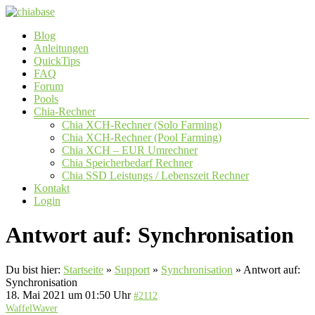
Zum
Inhalt
Menü
Blog
springen
chiabase
Anleitungen
QuickTips
CHIA
FAQ
Info-
Forum
und
Pools
Community
Chia-Rechner
Seite
Chia XCH-Rechner (Solo Farming)
Chia XCH-Rechner (Pool Farming)
Chia XCH – EUR Umrechner
Chia Speicherbedarf Rechner
Chia SSD Leistungs / Lebenszeit Rechner
Kontakt
Login
Antwort auf: Synchronisation
Du bist hier:
Startseite
»
Support
»
Synchronisation
»
Antwort auf:
Synchronisation
18. Mai 2021 um 01:50 Uhr
#2112
WaffelWaver