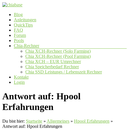
Zum
Inhalt
Menü
Blog
springen
chiabase
Anleitungen
QuickTips
CHIA
FAQ
Info-
Forum
und
Pools
Community
Chia-Rechner
Seite
Chia XCH-Rechner (Solo Farming)
Chia XCH-Rechner (Pool Farming)
Chia XCH – EUR Umrechner
Chia Speicherbedarf Rechner
Chia SSD Leistungs / Lebenszeit Rechner
Kontakt
Login
Antwort auf: Hpool
Erfahrungen
Du bist hier:
Startseite
»
Allgemeines
»
Hpool Erfahrungen
»
Antwort auf: Hpool Erfahrungen