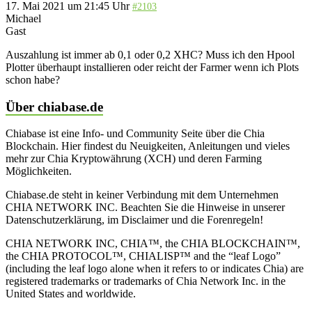
17. Mai 2021 um 21:45 Uhr
#2103
Michael
Gast
Auszahlung ist immer ab 0,1 oder 0,2 XHC? Muss ich den Hpool
Plotter überhaupt installieren oder reicht der Farmer wenn ich Plots
schon habe?
Über chiabase.de
Chiabase ist eine Info- und Community Seite über die Chia
Blockchain. Hier findest du Neuigkeiten, Anleitungen und vieles
mehr zur Chia Kryptowährung (XCH) und deren Farming
Möglichkeiten.
Chiabase.de steht in keiner Verbindung mit dem Unternehmen
CHIA NETWORK INC. Beachten Sie die Hinweise in unserer
Datenschutzerklärung, im Disclaimer und die Forenregeln!
CHIA NETWORK INC, CHIA™, the CHIA BLOCKCHAIN™,
the CHIA PROTOCOL™, CHIALISP™ and the “leaf Logo”
(including the leaf logo alone when it refers to or indicates Chia) are
registered trademarks or trademarks of Chia Network Inc. in the
United States and worldwide.