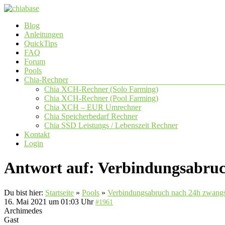
Zum
Inhalt
Menü
Blog
springen
chiabase
Anleitungen
QuickTips
CHIA
FAQ
Info-
Forum
und
Pools
Community
Chia-Rechner
Seite
Chia XCH-Rechner (Solo Farming)
Chia XCH-Rechner (Pool Farming)
Chia XCH – EUR Umrechner
Chia Speicherbedarf Rechner
Chia SSD Leistungs / Lebenszeit Rechner
Kontakt
Login
Antwort auf: Verbindungsabru
Du bist hier:
Startseite
»
Pools
»
Verbindungsabruch nach 24h zwang
16. Mai 2021 um 01:03 Uhr
#1961
Archimedes
Gast