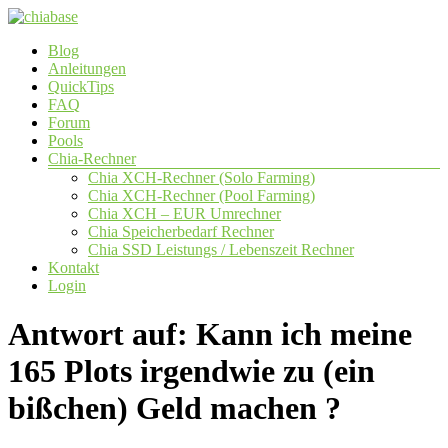
Zum
Inhalt
Menü
Blog
springen
chiabase
Anleitungen
QuickTips
CHIA
FAQ
Info-
Forum
und
Pools
Community
Chia-Rechner
Seite
Chia XCH-Rechner (Solo Farming)
Chia XCH-Rechner (Pool Farming)
Chia XCH – EUR Umrechner
Chia Speicherbedarf Rechner
Chia SSD Leistungs / Lebenszeit Rechner
Kontakt
Login
Antwort auf: Kann ich meine
165 Plots irgendwie zu (ein
bißchen) Geld machen ?