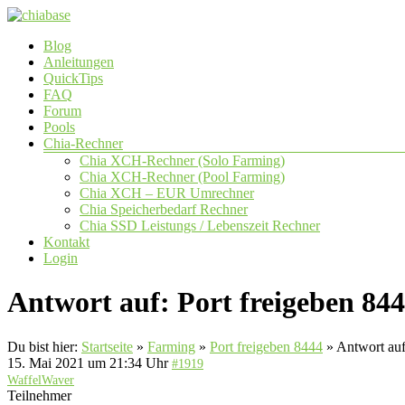
Zum
Inhalt
Menü
Blog
springen
chiabase
Anleitungen
QuickTips
CHIA
FAQ
Info-
Forum
und
Pools
Community
Chia-Rechner
Seite
Chia XCH-Rechner (Solo Farming)
Chia XCH-Rechner (Pool Farming)
Chia XCH – EUR Umrechner
Chia Speicherbedarf Rechner
Chia SSD Leistungs / Lebenszeit Rechner
Kontakt
Login
Antwort auf: Port freigeben 84
Du bist hier:
Startseite
»
Farming
»
Port freigeben 8444
»
Antwort auf
15. Mai 2021 um 21:34 Uhr
#1919
WaffelWaver
Teilnehmer