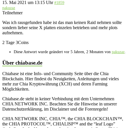
15. Mai 2021 um 13:15 Uhr
#1859
pakuzaz
Teilnehmer
Was ich rausgefunden habe ist das man keinen Raid nehmen sollte
sondern lieber seine X platten einzelen betrieben und mehr plots
aufnehmen.
2 Tage 3Coins
Diese Antwort wurde geändert vor 5 Jahren, 2 Monaten von
pakuzaz
.
Über chiabase.de
Chiabase ist eine Info- und Community Seite über die Chia
Blockchain. Hier findest du Neuigkeiten, Anleitungen und vieles
mehr zur Chia Kryptowährung (XCH) und deren Farming
Möglichkeiten.
Chiabase.de steht in keiner Verbindung mit dem Unternehmen
CHIA NETWORK INC. Beachten Sie die Hinweise in unserer
Datenschutzerklärung, im Disclaimer und die Forenregeln!
CHIA NETWORK INC, CHIA™, the CHIA BLOCKCHAIN™,
the CHIA PROTOCOL™, CHIALISP™ and the “leaf Logo”