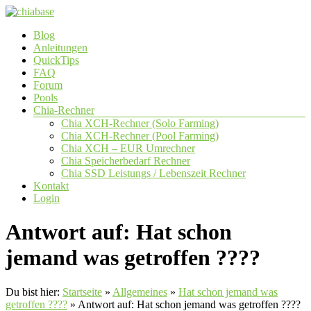
Zum
Inhalt
Menü
Blog
springen
chiabase
Anleitungen
QuickTips
CHIA
FAQ
Info-
Forum
und
Pools
Community
Chia-Rechner
Seite
Chia XCH-Rechner (Solo Farming)
Chia XCH-Rechner (Pool Farming)
Chia XCH – EUR Umrechner
Chia Speicherbedarf Rechner
Chia SSD Leistungs / Lebenszeit Rechner
Kontakt
Login
Antwort auf: Hat schon
jemand was getroffen ????
Du bist hier:
Startseite
»
Allgemeines
»
Hat schon jemand was
getroffen ????
»
Antwort auf: Hat schon jemand was getroffen ????