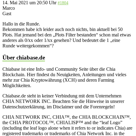
14. Mai 2021 um 20:50 Uhr
#1804
Marco
Gast
Hallo in die Runde.
Bekommen habe ich leider auch noch nichts, bin aktuell bei 50
Plots. Hat jemand bei den „Plots Filter bestanden“ schon mal etwas
anderes als 0/xx oder 1/xx gesehen? Und bedeutet die 1 „eine
Runde weitergekommen“?
Über chiabase.de
Chiabase ist eine Info- und Community Seite über die Chia
Blockchain. Hier findest du Neuigkeiten, Anleitungen und vieles
mehr zur Chia Kryptowährung (XCH) und deren Farming
Möglichkeiten.
Chiabase.de steht in keiner Verbindung mit dem Unternehmen
CHIA NETWORK INC. Beachten Sie die Hinweise in unserer
Datenschutzerklärung, im Disclaimer und die Forenregeln!
CHIA NETWORK INC, CHIA™, the CHIA BLOCKCHAIN™,
the CHIA PROTOCOL™, CHIALISP™ and the “leaf Logo”
(including the leaf logo alone when it refers to or indicates Chia) are
registered trademarks or trademarks of Chia Network Inc. in the