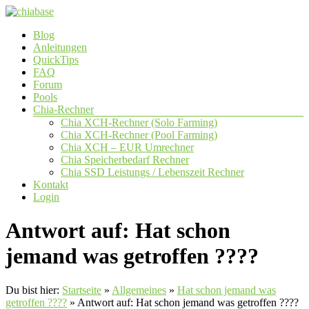
Zum
Inhalt
Menü
Blog
springen
chiabase
Anleitungen
QuickTips
CHIA
FAQ
Info-
Forum
und
Pools
Community
Chia-Rechner
Seite
Chia XCH-Rechner (Solo Farming)
Chia XCH-Rechner (Pool Farming)
Chia XCH – EUR Umrechner
Chia Speicherbedarf Rechner
Chia SSD Leistungs / Lebenszeit Rechner
Kontakt
Login
Antwort auf: Hat schon
jemand was getroffen ????
Du bist hier:
Startseite
»
Allgemeines
»
Hat schon jemand was
getroffen ????
»
Antwort auf: Hat schon jemand was getroffen ????