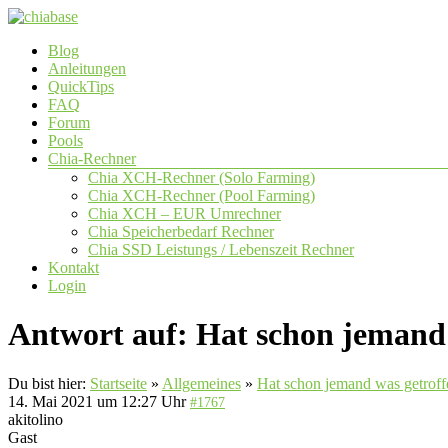
Zum
Inhalt
Menü
Blog
springen
chiabase
Anleitungen
QuickTips
CHIA
FAQ
Info-
Forum
und
Pools
Community
Chia-Rechner
Seite
Chia XCH-Rechner (Solo Farming)
Chia XCH-Rechner (Pool Farming)
Chia XCH – EUR Umrechner
Chia Speicherbedarf Rechner
Chia SSD Leistungs / Lebenszeit Rechner
Kontakt
Login
Antwort auf: Hat schon jemand 
Du bist hier:
Startseite
»
Allgemeines
»
Hat schon jemand was getroff
14. Mai 2021 um 12:27 Uhr
#1767
akitolino
Gast