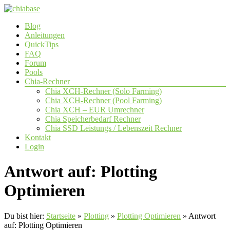
Zum
Inhalt
Menü
Blog
springen
chiabase
Anleitungen
QuickTips
CHIA
FAQ
Info-
Forum
und
Pools
Community
Chia-Rechner
Seite
Chia XCH-Rechner (Solo Farming)
Chia XCH-Rechner (Pool Farming)
Chia XCH – EUR Umrechner
Chia Speicherbedarf Rechner
Chia SSD Leistungs / Lebenszeit Rechner
Kontakt
Login
Antwort auf: Plotting
Optimieren
Du bist hier:
Startseite
»
Plotting
»
Plotting Optimieren
»
Antwort
auf: Plotting Optimieren