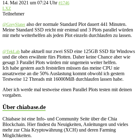
14. Mai 2021 um 07:24 Uhr
#1746
LXZ
Teilnehmer
also der normale Standard Plot dauert 441 Minuten.
@GreySlater
Meine Standard SSD reicht mir erstmal und 3 Plots parallel würden
mir mehr weiterhelfen als jeden Plot einzeln durchlaufen zu lassen.
habe aktuell nur zwei SSD eine 125GB SSD für Windows
@TekLab
und die oben erwähnte fürs Plotten. Daher keine Chance aber wie
gesagt 3 Parallel Plots würden mir ungemein weiter helfen.
Ich habe gestern auch feststellen müssen das meine CPU nie
ansatzweise an die 50% Auslastung kommt obwohl ich gestern
Testweise 12 Threads mit 16000MiB durchlaufen lassen habe.
Aber ich werde mal testweise einen Parallel Plots testen mit deinen
vorgaben.
Über chiabase.de
Chiabase ist eine Info- und Community Seite über die Chia
Blockchain. Hier findest du Neuigkeiten, Anleitungen und vieles
mehr zur Chia Kryptowährung (XCH) und deren Farming
Möglichkeiten.