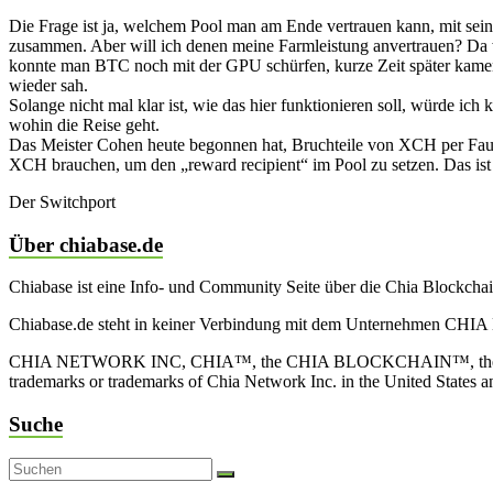
Die Frage ist ja, welchem Pool man am Ende vertrauen kann, mit seine
zusammen. Aber will ich denen meine Farmleistung anvertrauen? Da 
konnte man BTC noch mit der GPU schürfen, kurze Zeit später kamen 
wieder sah.
Solange nicht mal klar ist, wie das hier funktionieren soll, würde i
wohin die Reise geht.
Das Meister Cohen heute begonnen hat, Bruchteile von XCH per Fauc
XCH brauchen, um den „reward recipient“ im Pool zu setzen. Das is
Der Switchport
Über chiabase.de
Chiabase ist eine Info- und Community Seite über die Chia Blockch
Chiabase.de steht in keiner Verbindung mit dem Unternehmen CHIA
CHIA NETWORK INC, CHIA™, the CHIA BLOCKCHAIN™, the CHIA PRO
trademarks or trademarks of Chia Network Inc. in the United States 
Suche