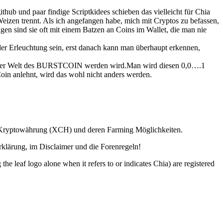
thub und paar findige Scriptkidees schieben das vielleicht für Chia
zen trennt. Als ich angefangen habe, mich mit Cryptos zu befassen,
n sind sie oft mit einem Batzen an Coins im Wallet, die man nie
 der Erleuchtung sein, erst danach kann man überhaupt erkennen,
h zu der Welt des BURSTCOIN werden wird.Man wird diesen 0,0….1
in anlehnt, wird das wohl nicht anders werden.
ia Kryptowährung (XCH) und deren Farming Möglichkeiten.
lärung, im Disclaimer und die Forenregeln!
o alone when it refers to or indicates Chia) are registered