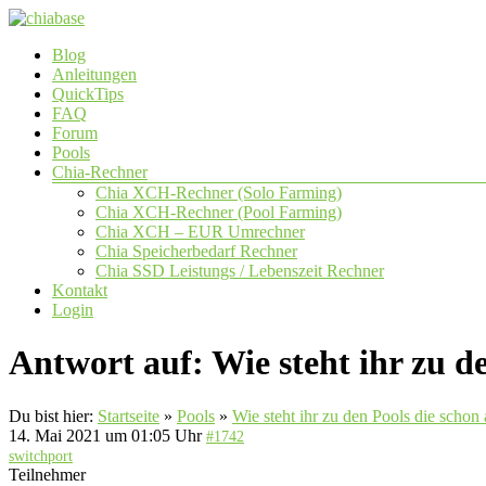
Zum
Inhalt
Menü
Blog
springen
chiabase
Anleitungen
QuickTips
CHIA
FAQ
Info-
Forum
und
Pools
Community
Chia-Rechner
Seite
Chia XCH-Rechner (Solo Farming)
Chia XCH-Rechner (Pool Farming)
Chia XCH – EUR Umrechner
Chia Speicherbedarf Rechner
Chia SSD Leistungs / Lebenszeit Rechner
Kontakt
Login
Antwort auf: Wie steht ihr zu d
Du bist hier:
Startseite
»
Pools
»
Wie steht ihr zu den Pools die schon 
14. Mai 2021 um 01:05 Uhr
#1742
switchport
Teilnehmer