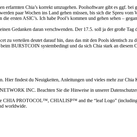
n erfarmten Chia’s korrekt umzugehen. Poolsoftware gibt es ggf. bei gi
werden paar Wochen ins Land gehen müssen, bis sich die Spreu vom Wei
die ersten ASIC’s. Ich habe Pool’s kommen und gehen sehen – gegange
ch keinen Gedanken daran verschwenden. Der 17.5. soll ja der große Tag
et zu verteilen deutet darauf hin, dass das mit den Pools identisc
t beim BURSTCOIN systembedingt und da sich Chia stark an diesem Co
ain. Hier findest du Neuigkeiten, Anleitungen und vieles mehr zur Ch
 NETWORK INC. Beachten Sie die Hinweise in unserer Datenschutzerk
TOCOL™, CHIALISP™ and the “leaf Logo” (including the leaf log
and worldwide.