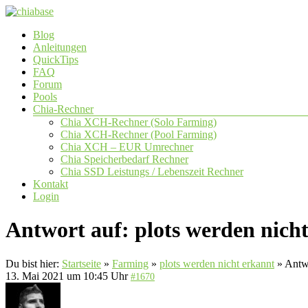
Zum
Inhalt
Menü
Blog
springen
chiabase
Anleitungen
QuickTips
CHIA
FAQ
Info-
Forum
und
Pools
Community
Chia-Rechner
Seite
Chia XCH-Rechner (Solo Farming)
Chia XCH-Rechner (Pool Farming)
Chia XCH – EUR Umrechner
Chia Speicherbedarf Rechner
Chia SSD Leistungs / Lebenszeit Rechner
Kontakt
Login
Antwort auf: plots werden nich
Du bist hier:
Startseite
»
Farming
»
plots werden nicht erkannt
»
Antwo
13. Mai 2021 um 10:45 Uhr
#1670