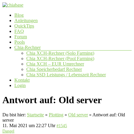
Zum
Inhalt
Menü
Blog
springen
chiabase
Anleitungen
QuickTips
CHIA
FAQ
Info-
Forum
und
Pools
Community
Chia-Rechner
Seite
Chia XCH-Rechner (Solo Farming)
Chia XCH-Rechner (Pool Farming)
Chia XCH – EUR Umrechner
Chia Speicherbedarf Rechner
Chia SSD Leistungs / Lebenszeit Rechner
Kontakt
Login
Antwort auf: Old server
Du bist hier:
Startseite
»
Plotting
»
Old server
»
Antwort auf: Old
server
11. Mai 2021 um 22:27 Uhr
#1545
Dangel