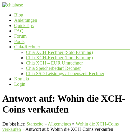
Zum
Inhalt
Menü
Blog
springen
chiabase
Anleitungen
QuickTips
CHIA
FAQ
Info-
Forum
und
Pools
Community
Chia-Rechner
Seite
Chia XCH-Rechner (Solo Farming)
Chia XCH-Rechner (Pool Farming)
Chia XCH – EUR Umrechner
Chia Speicherbedarf Rechner
Chia SSD Leistungs / Lebenszeit Rechner
Kontakt
Login
Antwort auf: Wohin die XCH-
Coins verkaufen
Du bist hier:
Startseite
»
Allgemeines
»
Wohin die XCH-Coins
verkaufen
»
Antwort auf: Wohin die XCH-Coins verkaufen