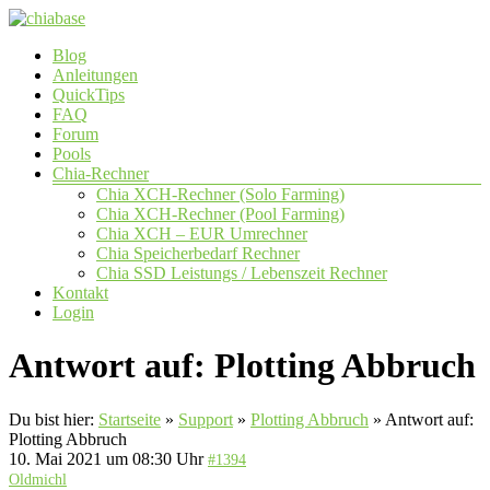
Zum
Inhalt
Menü
Blog
springen
chiabase
Anleitungen
QuickTips
CHIA
FAQ
Info-
Forum
und
Pools
Community
Chia-Rechner
Seite
Chia XCH-Rechner (Solo Farming)
Chia XCH-Rechner (Pool Farming)
Chia XCH – EUR Umrechner
Chia Speicherbedarf Rechner
Chia SSD Leistungs / Lebenszeit Rechner
Kontakt
Login
Antwort auf: Plotting Abbruch
Du bist hier:
Startseite
»
Support
»
Plotting Abbruch
»
Antwort auf:
Plotting Abbruch
10. Mai 2021 um 08:30 Uhr
#1394
Oldmichl