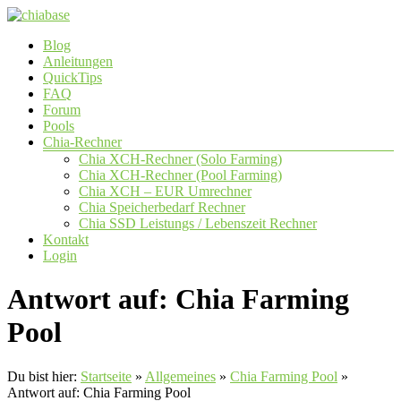
Zum
Inhalt
Menü
Blog
springen
chiabase
Anleitungen
QuickTips
CHIA
FAQ
Info-
Forum
und
Pools
Community
Chia-Rechner
Seite
Chia XCH-Rechner (Solo Farming)
Chia XCH-Rechner (Pool Farming)
Chia XCH – EUR Umrechner
Chia Speicherbedarf Rechner
Chia SSD Leistungs / Lebenszeit Rechner
Kontakt
Login
Antwort auf: Chia Farming
Pool
Du bist hier:
Startseite
»
Allgemeines
»
Chia Farming Pool
»
Antwort auf: Chia Farming Pool