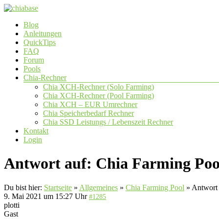
Zum
Inhalt
Menü
Blog
springen
chiabase
Anleitungen
QuickTips
CHIA
FAQ
Info-
Forum
und
Pools
Community
Chia-Rechner
Seite
Chia XCH-Rechner (Solo Farming)
Chia XCH-Rechner (Pool Farming)
Chia XCH – EUR Umrechner
Chia Speicherbedarf Rechner
Chia SSD Leistungs / Lebenszeit Rechner
Kontakt
Login
Antwort auf: Chia Farming Poo
Du bist hier:
Startseite
»
Allgemeines
»
Chia Farming Pool
»
Antwort 
9. Mai 2021 um 15:27 Uhr
#1285
plotti
Gast