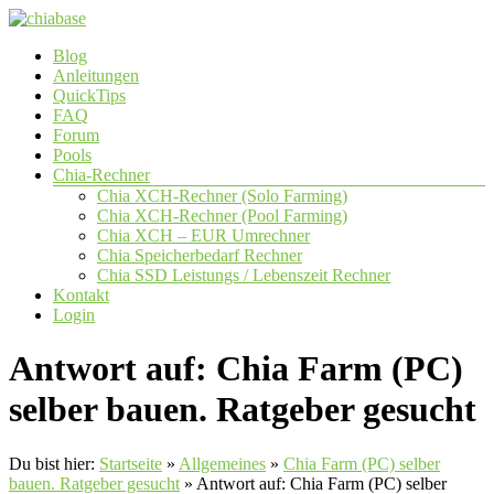
Zum
Inhalt
Menü
Blog
springen
chiabase
Anleitungen
QuickTips
CHIA
FAQ
Info-
Forum
und
Pools
Community
Chia-Rechner
Seite
Chia XCH-Rechner (Solo Farming)
Chia XCH-Rechner (Pool Farming)
Chia XCH – EUR Umrechner
Chia Speicherbedarf Rechner
Chia SSD Leistungs / Lebenszeit Rechner
Kontakt
Login
Antwort auf: Chia Farm (PC)
selber bauen. Ratgeber gesucht
Du bist hier:
Startseite
»
Allgemeines
»
Chia Farm (PC) selber
bauen. Ratgeber gesucht
»
Antwort auf: Chia Farm (PC) selber