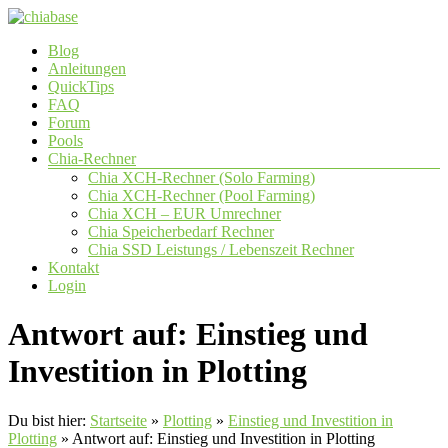
Zum
Inhalt
Menü
Blog
springen
chiabase
Anleitungen
QuickTips
CHIA
FAQ
Info-
Forum
und
Pools
Community
Chia-Rechner
Seite
Chia XCH-Rechner (Solo Farming)
Chia XCH-Rechner (Pool Farming)
Chia XCH – EUR Umrechner
Chia Speicherbedarf Rechner
Chia SSD Leistungs / Lebenszeit Rechner
Kontakt
Login
Antwort auf: Einstieg und
Investition in Plotting
Du bist hier:
Startseite
»
Plotting
»
Einstieg und Investition in
Plotting
»
Antwort auf: Einstieg und Investition in Plotting