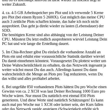
weiter Zukunft.
4. ca. 4-5 GB Arbeitsspeicher pro Plot und ich verwende 5 Kerne
pro Plot (bei einem Ryzen 5 2600X). Gut möglich das meine CPU
auch 3 zeitliche Plots schaffen könnte, das habe ich noch nicht
ausprobiert. Das geht ja direkt wieder zu lasten (Lebensdauer) der
SDD.
Die benötigten Kerne sind also abhängig von der Leistung Deiner
CPU. Müsstest Du letzt endlich ausprobieren wieviel Leistung Dein
PC hat und wie lange die Erstellung dauert.
5. Im Chia-Rechner gibst Du einfach die vorhandene Anzahl an
Plots ein und erhälst eine voraussichtliche Statistik darüber wieviel
Du damit einnehmen könntest. Vorausgesetzt Du plottest weiter um
Deine Wahrscheinlichkeit zu erhalten, da das Netzwerk ingesamt ja
weiter wächst musst Du das auch. Allerdings kannst Du dann
wahrscheinlich die Menge an Plots pro Tag reduzieren, wenn Du
das willst und alles profitabel arbeitet.
6. Bei ungefähr 850 vorhandenen Plots hättest Du pro Woche einen
Gewinn von ca. 2 XCH was laut Deiner Rechnung 1000 Euro pro
Woche wären. Nur musst Du natürlich erst einmal 850 Plots
generieren. Und diese Werte sind natürlich Schätzungen! Es kann
auch mal pro Woche nur 1 XCH oder keiner sein, der Kurs fallen
oder das Netzwerk rapide ansteigen (Schwierigkeit erhöht sich