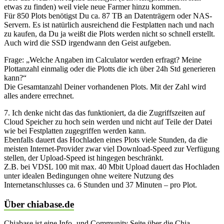
etwas zu finden) weil viele neue Farmer hinzu kommen.
Für 850 Plots benötigst Du ca. 87 TB an Datenträgern oder NAS-
Servern. Es ist natürlich ausreichend die Festplatten nach und nach
zu kaufen, da Du ja weißt die Plots werden nicht so schnell erstellt.
Auch wird die SSD irgendwann den Geist aufgeben.
Frage: „Welche Angaben im Calculator werden erfragt? Meine
Plottanzahl einmalig oder die Plotts die ich über 24h Std generieren
kann?“
Die Gesamtanzahl Deiner vorhandenen Plots. Mit der Zahl wird
alles andere errechnet.
7. Ich denke nicht das das funktioniert, da die Zugriffszeiten auf
Cloud Speicher zu hoch sein werden und nicht auf Teile der Datei
wie bei Festplatten zugegriffen werden kann.
Ebenfalls dauert das Hochladen eines Plots viele Stunden, da die
meisten Internet-Provider zwar viel Download-Speed zur Verfügung
stellen, der Upload-Speed ist hingegen beschränkt.
Z.B. bei VDSL 100 mit max. 40 Mbit Upload dauert das Hochladen
unter idealen Bedingungen ohne weitere Nutzung des
Internetanschlusses ca. 6 Stunden und 37 Minuten – pro Plot.
Über chiabase.de
Chiabase ist eine Info- und Community Seite über die Chia