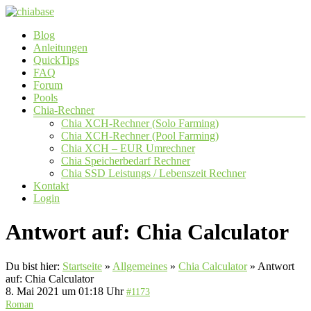
Zum
Inhalt
Menü
Blog
springen
chiabase
Anleitungen
QuickTips
CHIA
FAQ
Info-
Forum
und
Pools
Community
Chia-Rechner
Seite
Chia XCH-Rechner (Solo Farming)
Chia XCH-Rechner (Pool Farming)
Chia XCH – EUR Umrechner
Chia Speicherbedarf Rechner
Chia SSD Leistungs / Lebenszeit Rechner
Kontakt
Login
Antwort auf: Chia Calculator
Du bist hier:
Startseite
»
Allgemeines
»
Chia Calculator
»
Antwort
auf: Chia Calculator
8. Mai 2021 um 01:18 Uhr
#1173
Roman