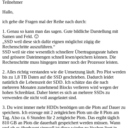
Teilnehmer
Hallo,
ich gehe die Fragen mal der Reihe nach durch:
1. Genau so kann man das sagen. Gute bildliche Darstellung mit
Samen und Feld. 🙂
„SSD weil diese sich dafür eignen möglichst zügig die
Rechenschritte auszuführen.“
SSD weil sie eine wesentlich schnellere Übertragungsrate haben
und grössere Dateimengen schnell lesen/speichern können. Die
Rechenschritte muss hingegen immer noch der Prozessor leisten.
2. Alles richtig verstanden wie die Umsetzung läuft. Pro Plot werden
bis zu 1,8 TB Daten auf die SSD geschrieben. Dadurch leidet
natürlich die Lebenszeit der SDD. Ich schätze das die nach
mehreren Monaten zunehmend Blocks verlieren wird wegen der
hohen Schreiblast. Daher bietet es sich an mehrere SSDs zu
verwenden die nicht voll ausgelastet sind.
3. Du wirst immer mehr HDDs benötigen um die Plots auf Dauer zu
speichern. Ich erzeuge mit 2 zeitgleichen Plots um die 8 Plots am
Tag. Also ca. 6 Stunden für 2 zeitgleiche Plots. Das ergibt täglich
810 GB an Plots die dauerhaft gespeichert werden müssen. Wann
und ob es überhaupt sinnvoll ist diese wieder zu löschen liegt in