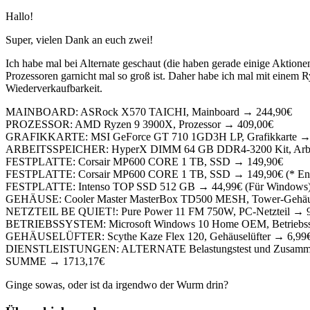
Hallo!
Super, vielen Dank an euch zwei!
Ich habe mal bei Alternate geschaut (die haben gerade einige Aktio
Prozessoren garnicht mal so groß ist. Daher habe ich mal mit einem Ry
Wiederverkaufbarkeit.
MAINBOARD: ASRock X570 TAICHI, Mainboard → 244,90€
PROZESSOR: AMD Ryzen 9 3900X, Prozessor → 409,00€
GRAFIKKARTE: MSI GeForce GT 710 1GD3H LP, Grafikkarte →
ARBEITSSPEICHER: HyperX DIMM 64 GB DDR4-3200 Kit, Arbei
FESTPLATTE: Corsair MP600 CORE 1 TB, SSD → 149,90€
FESTPLATTE: Corsair MP600 CORE 1 TB, SSD → 149,90€ (* Entfällt
FESTPLATTE: Intenso TOP SSD 512 GB → 44,99€ (Für Windows
GEHÄUSE: Cooler Master MasterBox TD500 MESH, Tower-Gehäu
NETZTEIL BE QUIET!: Pure Power 11 FM 750W, PC-Netzteil → 
BETRIEBSSYSTEM: Microsoft Windows 10 Home OEM, Betriebss
GEHÄUSELÜFTER: Scythe Kaze Flex 120, Gehäuselüfter → 6,99
DIENSTLEISTUNGEN: ALTERNATE Belastungstest und Zusamm
SUMME → 1713,17€
Ginge sowas, oder ist da irgendwo der Wurm drin?