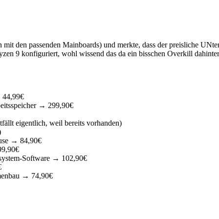
nen mit den passenden Mainboards) und merkte, dass der preisliche U
zen 9 konfiguriert, wohl wissend das da ein bisschen Overkill dahinter s
 44,99€
tsspeicher → 299,90€
 eigentlich, weil bereits vorhanden)
)
se → 84,90€
99,90€
ystem-Software → 102,90€
€
enbau → 74,90€