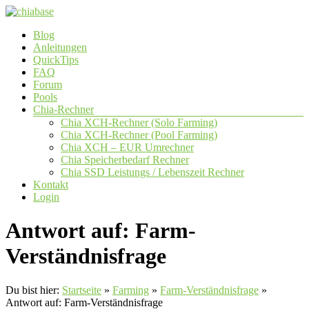
Zum
Inhalt
Menü
Blog
springen
chiabase
Anleitungen
QuickTips
CHIA
FAQ
Info-
Forum
und
Pools
Community
Chia-Rechner
Seite
Chia XCH-Rechner (Solo Farming)
Chia XCH-Rechner (Pool Farming)
Chia XCH – EUR Umrechner
Chia Speicherbedarf Rechner
Chia SSD Leistungs / Lebenszeit Rechner
Kontakt
Login
Antwort auf: Farm-
Verständnisfrage
Du bist hier:
Startseite
»
Farming
»
Farm-Verständnisfrage
»
Antwort auf: Farm-Verständnisfrage