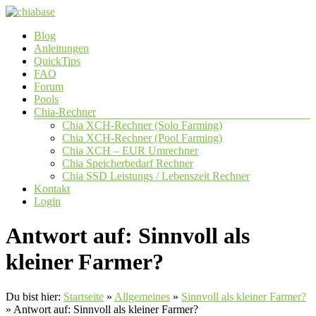
Zum
Inhalt
Menü
Blog
springen
chiabase
Anleitungen
QuickTips
CHIA
FAQ
Info-
Forum
und
Pools
Community
Chia-Rechner
Seite
Chia XCH-Rechner (Solo Farming)
Chia XCH-Rechner (Pool Farming)
Chia XCH – EUR Umrechner
Chia Speicherbedarf Rechner
Chia SSD Leistungs / Lebenszeit Rechner
Kontakt
Login
Antwort auf: Sinnvoll als
kleiner Farmer?
Du bist hier:
Startseite
»
Allgemeines
»
Sinnvoll als kleiner Farmer?
»
Antwort auf: Sinnvoll als kleiner Farmer?