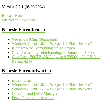
Version 2.2.1
(06.03.2024)
Release Notes
Offizieller Download
Neueste Forenthemen
Wie ist die (Chia-)Stimmung?
Windows-Client 1.6.1 – Wie per CL Plots checken?
Kleingewerbe Anmeldung einige Fragen
CPU-Auslastung beim Farming-PC immer auf 100%
Chia Farm, 500TB, AMD Ryzen 9 5950X, 128 GB Ram,
Netapp 4246
Neueste Forenantworten
jpg einfügen
Windows-Client 1.6.1 – Wie per CL Plots checken?
Windows-Client 1.6.1 – Wie per CL Plots checken?
Chia Plot and Drive Manager
Letzte Posts von mir selber