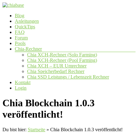
Zum
Inhalt
Menü
Blog
springen
chiabase
Anleitungen
QuickTips
CHIA
FAQ
Info-
Forum
und
Pools
Community
Chia-Rechner
Seite
Chia XCH-Rechner (Solo Farming)
Chia XCH-Rechner (Pool Farming)
Chia XCH – EUR Umrechner
Chia Speicherbedarf Rechner
Chia SSD Leistungs / Lebenszeit Rechner
Kontakt
Login
Chia Blockchain 1.0.3
veröffentlicht!
Du bist hier:
Startseite
»
Chia Blockchain 1.0.3 veröffentlicht!