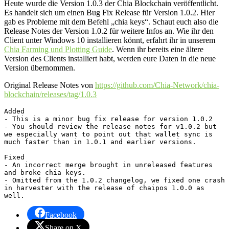
Heute wurde die Version 1.0.3 der Chia Blockchain veröffentlicht.
Es handelt sich um einen Bug Fix Release für Version 1.0.2. Hier
gab es Probleme mit dem Befehl „chia keys“. Schaut euch also die
Release Notes der Version 1.0.2 für weitere Infos an. Wie ihr den
Client unter Windows 10 installieren könnt, erfahrt ihr in unserem
Chia Farming und Plotting Guide
. Wenn ihr bereits eine ältere
Version des Clients installiert habt, werden eure Daten in die neue
Version übernommen.
Original Release Notes von
https://github.com/Chia-Network/chia-
blockchain/releases/tag/1.0.3
Added

- This is a minor bug fix release for version 1.0.2

- You should review the release notes for v1.0.2 but 
we especially want to point out that wallet sync is 
much faster than in 1.0.1 and earlier versions.

Fixed

- An incorrect merge brought in unreleased features 
and broke chia keys.

- Omitted from the 1.0.2 changelog, we fixed one crash 
in harvester with the release of chaipos 1.0.0 as 
well.
Facebook
Share on X