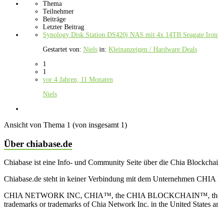
Thema
Teilnehmer
Beiträge
Letzter Beitrag
Synology Disk Station DS420j NAS mit 4x 14TB Seagate Iron
Gestartet von:
Niels
in:
Kleinanzeigen / Hardware Deals
1
1
vor 4 Jahren, 11 Monaten
Niels
Ansicht von Thema 1 (von insgesamt 1)
Über chiabase.de
Chiabase ist eine Info- und Community Seite über die Chia Blockch
Chiabase.de steht in keiner Verbindung mit dem Unternehmen CHIA
CHIA NETWORK INC, CHIA™, the CHIA BLOCKCHAIN™, the CHIA PRO
trademarks or trademarks of Chia Network Inc. in the United States 