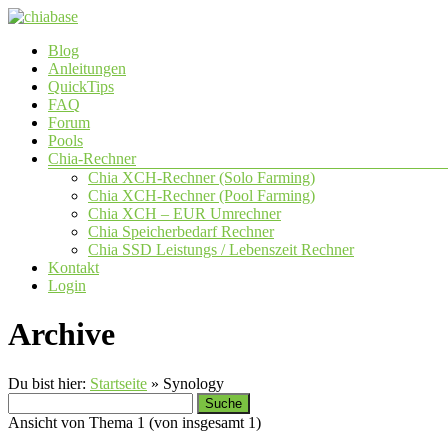
Zum
Inhalt
Menü
Blog
springen
chiabase
Anleitungen
QuickTips
CHIA
FAQ
Info-
Forum
und
Pools
Community
Chia-Rechner
Seite
Chia XCH-Rechner (Solo Farming)
Chia XCH-Rechner (Pool Farming)
Chia XCH – EUR Umrechner
Chia Speicherbedarf Rechner
Chia SSD Leistungs / Lebenszeit Rechner
Kontakt
Login
Archive
Du bist hier:
Startseite
»
Synology
Suche
nach:
Ansicht von Thema 1 (von insgesamt 1)