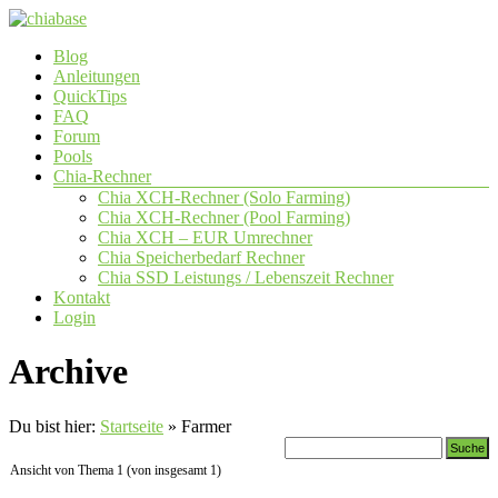
Zum
Inhalt
Menü
Blog
springen
chiabase
Anleitungen
QuickTips
CHIA
FAQ
Info-
Forum
und
Pools
Community
Chia-Rechner
Seite
Chia XCH-Rechner (Solo Farming)
Chia XCH-Rechner (Pool Farming)
Chia XCH – EUR Umrechner
Chia Speicherbedarf Rechner
Chia SSD Leistungs / Lebenszeit Rechner
Kontakt
Login
Archive
Du bist hier:
Startseite
»
Farmer
Ansicht von Thema 1 (von insgesamt 1)