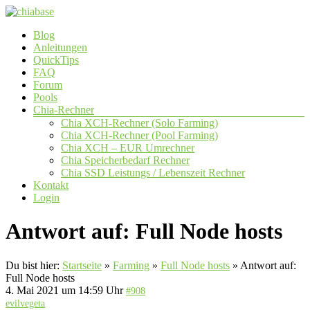
Zum
Inhalt
Menü
Blog
springen
chiabase
Anleitungen
QuickTips
CHIA
FAQ
Info-
Forum
und
Pools
Community
Chia-Rechner
Seite
Chia XCH-Rechner (Solo Farming)
Chia XCH-Rechner (Pool Farming)
Chia XCH – EUR Umrechner
Chia Speicherbedarf Rechner
Chia SSD Leistungs / Lebenszeit Rechner
Kontakt
Login
Antwort auf: Full Node hosts
Du bist hier:
Startseite
»
Farming
»
Full Node hosts
»
Antwort auf:
Full Node hosts
4. Mai 2021 um 14:59 Uhr
#908
evilvegeta