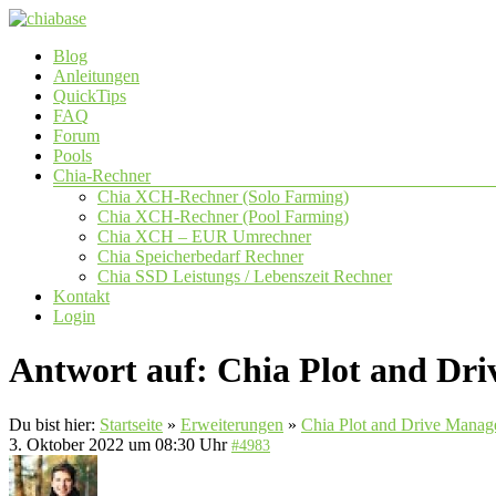
Zum
Inhalt
Menü
Blog
springen
chiabase
Anleitungen
QuickTips
CHIA
FAQ
Info-
Forum
und
Pools
Community
Chia-Rechner
Seite
Chia XCH-Rechner (Solo Farming)
Chia XCH-Rechner (Pool Farming)
Chia XCH – EUR Umrechner
Chia Speicherbedarf Rechner
Chia SSD Leistungs / Lebenszeit Rechner
Kontakt
Login
Antwort auf: Chia Plot and Dr
Du bist hier:
Startseite
»
Erweiterungen
»
Chia Plot and Drive Manag
3. Oktober 2022 um 08:30 Uhr
#4983