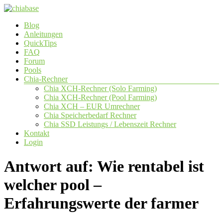
Zum
Inhalt
Menü
Blog
springen
chiabase
Anleitungen
QuickTips
CHIA
FAQ
Info-
Forum
und
Pools
Community
Chia-Rechner
Seite
Chia XCH-Rechner (Solo Farming)
Chia XCH-Rechner (Pool Farming)
Chia XCH – EUR Umrechner
Chia Speicherbedarf Rechner
Chia SSD Leistungs / Lebenszeit Rechner
Kontakt
Login
Antwort auf: Wie rentabel ist
welcher pool –
Erfahrungswerte der farmer