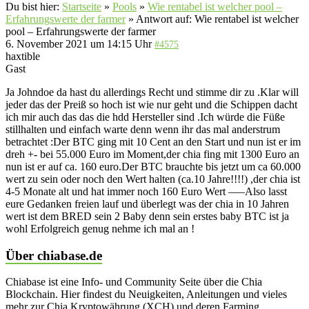
Du bist hier:
Startseite
»
Pools
»
Wie rentabel ist welcher pool –
Erfahrungswerte der farmer
»
Antwort auf: Wie rentabel ist welcher
pool – Erfahrungswerte der farmer
6. November 2021 um 14:15 Uhr
#4575
haxtible
Gast
Ja Johndoe da hast du allerdings Recht und stimme dir zu .Klar will
jeder das der Preiß so hoch ist wie nur geht und die Schippen dacht
ich mir auch das das die hdd Hersteller sind .Ich würde die Füße
stillhalten und einfach warte denn wenn ihr das mal anderstrum
betrachtet :Der BTC ging mit 10 Cent an den Start und nun ist er im
dreh +- bei 55.000 Euro im Moment,der chia fing mit 1300 Euro an
nun ist er auf ca. 160 euro.Der BTC brauchte bis jetzt um ca 60.000
wert zu sein oder noch den Wert halten (ca.10 Jahre!!!!) ,der chia ist
4-5 Monate alt und hat immer noch 160 Euro Wert —–Also lasst
eure Gedanken freien lauf und überlegt was der chia in 10 Jahren
wert ist dem BRED sein 2 Baby denn sein erstes baby BTC ist ja
wohl Erfolgreich genug nehme ich mal an !
Über chiabase.de
Chiabase ist eine Info- und Community Seite über die Chia
Blockchain. Hier findest du Neuigkeiten, Anleitungen und vieles
mehr zur Chia Kryptowährung (XCH) und deren Farming