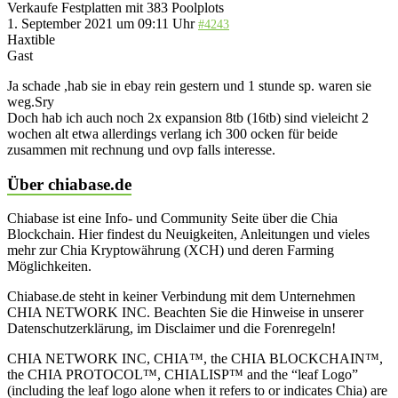
Verkaufe Festplatten mit 383 Poolplots
1. September 2021 um 09:11 Uhr
#4243
Haxtible
Gast
Ja schade ,hab sie in ebay rein gestern und 1 stunde sp. waren sie
weg.Sry
Doch hab ich auch noch 2x expansion 8tb (16tb) sind vieleicht 2
wochen alt etwa allerdings verlang ich 300 ocken für beide
zusammen mit rechnung und ovp falls interesse.
Über chiabase.de
Chiabase ist eine Info- und Community Seite über die Chia
Blockchain. Hier findest du Neuigkeiten, Anleitungen und vieles
mehr zur Chia Kryptowährung (XCH) und deren Farming
Möglichkeiten.
Chiabase.de steht in keiner Verbindung mit dem Unternehmen
CHIA NETWORK INC. Beachten Sie die Hinweise in unserer
Datenschutzerklärung, im Disclaimer und die Forenregeln!
CHIA NETWORK INC, CHIA™, the CHIA BLOCKCHAIN™,
the CHIA PROTOCOL™, CHIALISP™ and the “leaf Logo”
(including the leaf logo alone when it refers to or indicates Chia) are