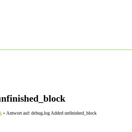
unfinished_block
k
»
Antwort auf: debug.log Added unfinished_block