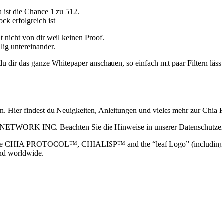
a ist die Chance 1 zu 512.
ck erfolgreich ist.
 nicht von dir weil keinen Proof.
lig untereinander.
du dir das ganze Whitepaper anschauen, so einfach mit paar Filtern lässt
ain. Hier findest du Neuigkeiten, Anleitungen und vieles mehr zur Ch
 NETWORK INC. Beachten Sie die Hinweise in unserer Datenschutzerk
TOCOL™, CHIALISP™ and the “leaf Logo” (including the leaf log
and worldwide.