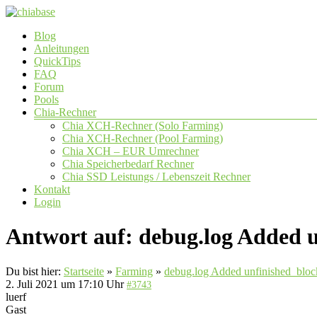
Zum
Inhalt
Menü
Blog
springen
chiabase
Anleitungen
QuickTips
CHIA
FAQ
Info-
Forum
und
Pools
Community
Chia-Rechner
Seite
Chia XCH-Rechner (Solo Farming)
Chia XCH-Rechner (Pool Farming)
Chia XCH – EUR Umrechner
Chia Speicherbedarf Rechner
Chia SSD Leistungs / Lebenszeit Rechner
Kontakt
Login
Antwort auf: debug.log Added 
Du bist hier:
Startseite
»
Farming
»
debug.log Added unfinished_bloc
2. Juli 2021 um 17:10 Uhr
#3743
luerf
Gast