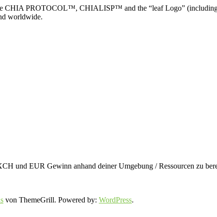
TOCOL™, CHIALISP™ and the “leaf Logo” (including the leaf log
and worldwide.
en XCH und EUR Gewinn anhand deiner Umgebung / Ressourcen zu berec
s
von ThemeGrill. Powered by:
WordPress
.