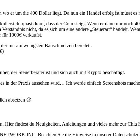
 wo er um die 400 Dollar liegt. Da nun ein Handel erfolg ist müsst es
lierst du quasi drauf, dass der Coin steigt. Wenn er dann nur noch 400€
 Verständnis nicht, da es sich um eine andere „Steuerart“ handelt. We
 für 1000€ verkaufst.
r, der mir am wenigsten Bauschmerzen bereitet..
€)
er, der Steuerberater ist und sich auch mit Krypto beschäftigt.
ie es in der Praxis aussehen wird… Ich werde einfach Screenshots mache
lich absetzen 😉
ain. Hier findest du Neuigkeiten, Anleitungen und vieles mehr zur Ch
 NETWORK INC. Beachten Sie die Hinweise in unserer Datenschutzerk