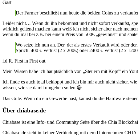
Gast
Der Farmer beschließt nun heute die beiden Coins zu verkaufen
Leider nicht… Wenn du ihn bekommst und nicht sofort verkaufst, speku
wirklich geltend machen kann weiß ich nicht sicher aber nach meinem
wenn du mal bei z.B. bei einem Preis von 500€ „gewinnst“ und später
Wo setze ich nun an. Der, der als erstes Verkauft wird oder de
Sprich: 400 € Verlust (2 x 200€) oder 2400 € Verlust (2 x 1200
i.d.R. First in First out.
Mein Wissen habe ich hauptsächlich von „Steuern mit Kopf“ ein Youtub
Ich finde es auch total bekloppt und ich bin mir auch nicht sicher, w
wissen, wie sie damit umgehen sollen 😀
Das Gute: Wenn du ein Gewerbe hast, kannst du die Hardware steuer
Über chiabase.de
Chiabase ist eine Info- und Community Seite über die Chia Blockch
Chiabase.de steht in keiner Verbindung mit dem Unternehmen CHIA