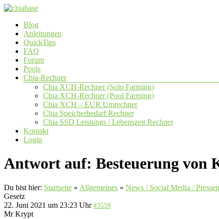
Zum
Inhalt
Menü
Blog
springen
chiabase
Anleitungen
QuickTips
CHIA
FAQ
Info-
Forum
und
Pools
Community
Chia-Rechner
Seite
Chia XCH-Rechner (Solo Farming)
Chia XCH-Rechner (Pool Farming)
Chia XCH – EUR Umrechner
Chia Speicherbedarf Rechner
Chia SSD Leistungs / Lebenszeit Rechner
Kontakt
Login
Antwort auf: Besteuerung von 
Du bist hier:
Startseite
»
Allgemeines
»
News / Social Media / Press
Gesetz
22. Juni 2021 um 23:23 Uhr
#3559
Mr Krypt