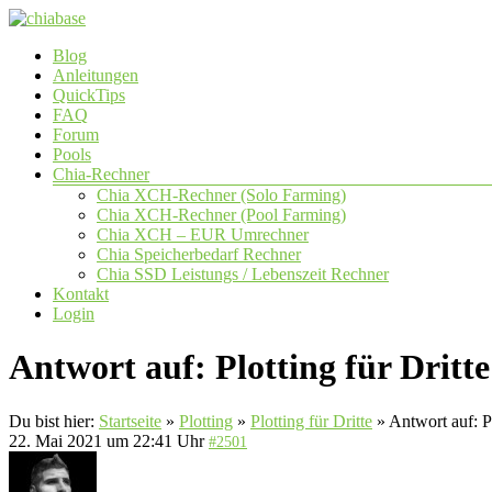
Zum
Inhalt
Menü
Blog
springen
chiabase
Anleitungen
QuickTips
CHIA
FAQ
Info-
Forum
und
Pools
Community
Chia-Rechner
Seite
Chia XCH-Rechner (Solo Farming)
Chia XCH-Rechner (Pool Farming)
Chia XCH – EUR Umrechner
Chia Speicherbedarf Rechner
Chia SSD Leistungs / Lebenszeit Rechner
Kontakt
Login
Antwort auf: Plotting für Dritte
Du bist hier:
Startseite
»
Plotting
»
Plotting für Dritte
»
Antwort auf: Pl
22. Mai 2021 um 22:41 Uhr
#2501