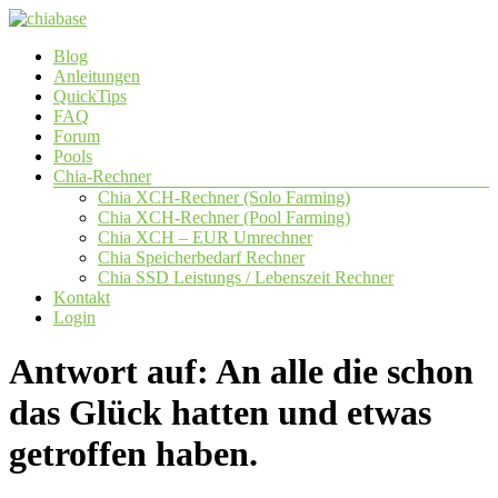
Zum
Inhalt
Menü
Blog
springen
chiabase
Anleitungen
QuickTips
CHIA
FAQ
Info-
Forum
und
Pools
Community
Chia-Rechner
Seite
Chia XCH-Rechner (Solo Farming)
Chia XCH-Rechner (Pool Farming)
Chia XCH – EUR Umrechner
Chia Speicherbedarf Rechner
Chia SSD Leistungs / Lebenszeit Rechner
Kontakt
Login
Antwort auf: An alle die schon
das Glück hatten und etwas
getroffen haben.