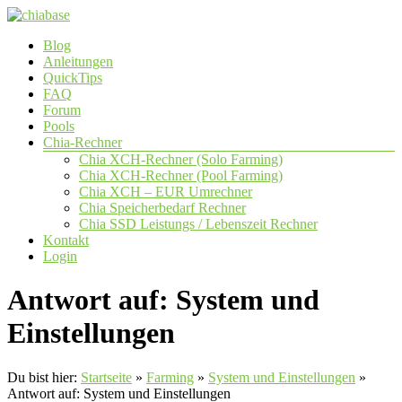
Zum
Inhalt
Menü
Blog
springen
chiabase
Anleitungen
QuickTips
CHIA
FAQ
Info-
Forum
und
Pools
Community
Chia-Rechner
Seite
Chia XCH-Rechner (Solo Farming)
Chia XCH-Rechner (Pool Farming)
Chia XCH – EUR Umrechner
Chia Speicherbedarf Rechner
Chia SSD Leistungs / Lebenszeit Rechner
Kontakt
Login
Antwort auf: System und
Einstellungen
Du bist hier:
Startseite
»
Farming
»
System und Einstellungen
»
Antwort auf: System und Einstellungen