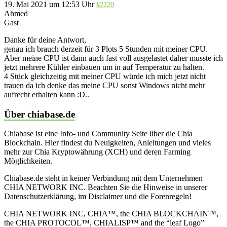
19. Mai 2021 um 12:53 Uhr
#2220
Ahmed
Gast
Danke für deine Antwort,
genau ich brauch derzeit für 3 Plots 5 Stunden mit meiner CPU.
Aber meine CPU ist dann auch fast voll ausgelastet daher musste ich
jetzt mehrere Kühler einbauen um in auf Temperatur zu halten.
4 Stück gleichzeitig mit meiner CPU würde ich mich jetzt nicht
trauen da ich denke das meine CPU sonst Windows nicht mehr
aufrecht erhalten kann :D..
Über chiabase.de
Chiabase ist eine Info- und Community Seite über die Chia
Blockchain. Hier findest du Neuigkeiten, Anleitungen und vieles
mehr zur Chia Kryptowährung (XCH) und deren Farming
Möglichkeiten.
Chiabase.de steht in keiner Verbindung mit dem Unternehmen
CHIA NETWORK INC. Beachten Sie die Hinweise in unserer
Datenschutzerklärung, im Disclaimer und die Forenregeln!
CHIA NETWORK INC, CHIA™, the CHIA BLOCKCHAIN™,
the CHIA PROTOCOL™, CHIALISP™ and the “leaf Logo”