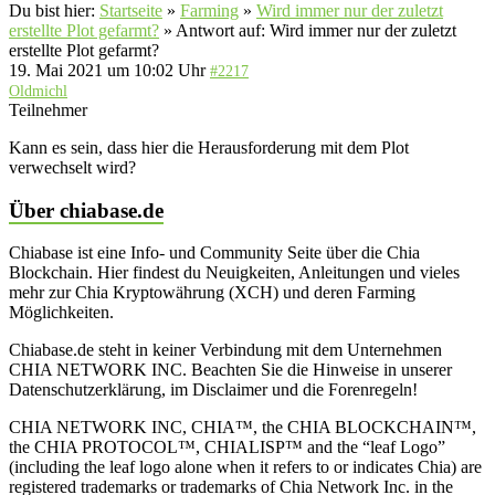
Du bist hier:
Startseite
»
Farming
»
Wird immer nur der zuletzt
erstellte Plot gefarmt?
»
Antwort auf: Wird immer nur der zuletzt
erstellte Plot gefarmt?
19. Mai 2021 um 10:02 Uhr
#2217
Oldmichl
Teilnehmer
Kann es sein, dass hier die Herausforderung mit dem Plot
verwechselt wird?
Über chiabase.de
Chiabase ist eine Info- und Community Seite über die Chia
Blockchain. Hier findest du Neuigkeiten, Anleitungen und vieles
mehr zur Chia Kryptowährung (XCH) und deren Farming
Möglichkeiten.
Chiabase.de steht in keiner Verbindung mit dem Unternehmen
CHIA NETWORK INC. Beachten Sie die Hinweise in unserer
Datenschutzerklärung, im Disclaimer und die Forenregeln!
CHIA NETWORK INC, CHIA™, the CHIA BLOCKCHAIN™,
the CHIA PROTOCOL™, CHIALISP™ and the “leaf Logo”
(including the leaf logo alone when it refers to or indicates Chia) are
registered trademarks or trademarks of Chia Network Inc. in the