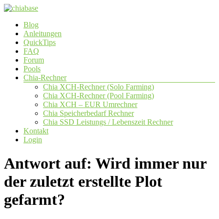
Zum
Inhalt
Menü
Blog
springen
chiabase
Anleitungen
QuickTips
CHIA
FAQ
Info-
Forum
und
Pools
Community
Chia-Rechner
Seite
Chia XCH-Rechner (Solo Farming)
Chia XCH-Rechner (Pool Farming)
Chia XCH – EUR Umrechner
Chia Speicherbedarf Rechner
Chia SSD Leistungs / Lebenszeit Rechner
Kontakt
Login
Antwort auf: Wird immer nur
der zuletzt erstellte Plot
gefarmt?