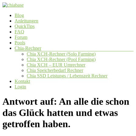
Zum
Inhalt
Menü
Blog
springen
chiabase
Anleitungen
QuickTips
CHIA
FAQ
Info-
Forum
und
Pools
Community
Chia-Rechner
Seite
Chia XCH-Rechner (Solo Farming)
Chia XCH-Rechner (Pool Farming)
Chia XCH – EUR Umrechner
Chia Speicherbedarf Rechner
Chia SSD Leistungs / Lebenszeit Rechner
Kontakt
Login
Antwort auf: An alle die schon
das Glück hatten und etwas
getroffen haben.