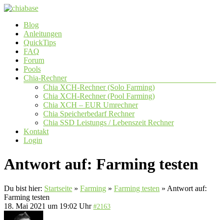
Zum
Inhalt
Menü
Blog
springen
chiabase
Anleitungen
QuickTips
CHIA
FAQ
Info-
Forum
und
Pools
Community
Chia-Rechner
Seite
Chia XCH-Rechner (Solo Farming)
Chia XCH-Rechner (Pool Farming)
Chia XCH – EUR Umrechner
Chia Speicherbedarf Rechner
Chia SSD Leistungs / Lebenszeit Rechner
Kontakt
Login
Antwort auf: Farming testen
Du bist hier:
Startseite
»
Farming
»
Farming testen
»
Antwort auf:
Farming testen
18. Mai 2021 um 19:02 Uhr
#2163