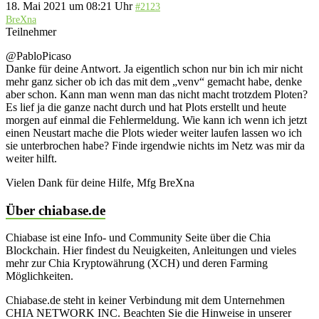
18. Mai 2021 um 08:21 Uhr
#2123
BreXna
Teilnehmer
@PabloPicaso
Danke für deine Antwort. Ja eigentlich schon nur bin ich mir nicht
mehr ganz sicher ob ich das mit dem „venv“ gemacht habe, denke
aber schon. Kann man wenn man das nicht macht trotzdem Ploten?
Es lief ja die ganze nacht durch und hat Plots erstellt und heute
morgen auf einmal die Fehlermeldung. Wie kann ich wenn ich jetzt
einen Neustart mache die Plots wieder weiter laufen lassen wo ich
sie unterbrochen habe? Finde irgendwie nichts im Netz was mir da
weiter hilft.
Vielen Dank für deine Hilfe, Mfg BreXna
Über chiabase.de
Chiabase ist eine Info- und Community Seite über die Chia
Blockchain. Hier findest du Neuigkeiten, Anleitungen und vieles
mehr zur Chia Kryptowährung (XCH) und deren Farming
Möglichkeiten.
Chiabase.de steht in keiner Verbindung mit dem Unternehmen
CHIA NETWORK INC. Beachten Sie die Hinweise in unserer