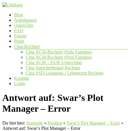
Zum
Inhalt
Menü
Blog
springen
chiabase
Anleitungen
QuickTips
CHIA
FAQ
Info-
Forum
und
Pools
Community
Chia-Rechner
Seite
Chia XCH-Rechner (Solo Farming)
Chia XCH-Rechner (Pool Farming)
Chia XCH – EUR Umrechner
Chia Speicherbedarf Rechner
Chia SSD Leistungs / Lebenszeit Rechner
Kontakt
Login
Antwort auf: Swar’s Plot
Manager – Error
Du bist hier:
Startseite
»
Plotting
»
Swar’s Plot Manager – Error
»
Antwort auf: Swar’s Plot Manager – Error