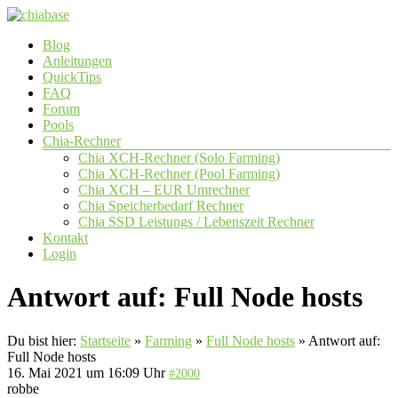
Zum
Inhalt
Menü
Blog
springen
chiabase
Anleitungen
QuickTips
CHIA
FAQ
Info-
Forum
und
Pools
Community
Chia-Rechner
Seite
Chia XCH-Rechner (Solo Farming)
Chia XCH-Rechner (Pool Farming)
Chia XCH – EUR Umrechner
Chia Speicherbedarf Rechner
Chia SSD Leistungs / Lebenszeit Rechner
Kontakt
Login
Antwort auf: Full Node hosts
Du bist hier:
Startseite
»
Farming
»
Full Node hosts
»
Antwort auf:
Full Node hosts
16. Mai 2021 um 16:09 Uhr
#2000
robbe