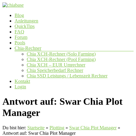
Zum
Inhalt
Menü
Blog
springen
chiabase
Anleitungen
QuickTips
CHIA
FAQ
Info-
Forum
und
Pools
Community
Chia-Rechner
Seite
Chia XCH-Rechner (Solo Farming)
Chia XCH-Rechner (Pool Farming)
Chia XCH – EUR Umrechner
Chia Speicherbedarf Rechner
Chia SSD Leistungs / Lebenszeit Rechner
Kontakt
Login
Antwort auf: Swar Chia Plot
Manager
Du bist hier:
Startseite
»
Plotting
»
Swar Chia Plot Manager
»
Antwort auf: Swar Chia Plot Manager