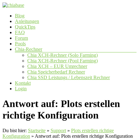
Zum
Inhalt
Menü
Blog
springen
chiabase
Anleitungen
QuickTips
CHIA
FAQ
Info-
Forum
und
Pools
Community
Chia-Rechner
Seite
Chia XCH-Rechner (Solo Farming)
Chia XCH-Rechner (Pool Farming)
Chia XCH – EUR Umrechner
Chia Speicherbedarf Rechner
Chia SSD Leistungs / Lebenszeit Rechner
Kontakt
Login
Antwort auf: Plots erstellen
richtige Konfiguration
Du bist hier:
Startseite
»
Support
»
Plots erstellen richtige
Konfiguration
»
Antwort auf: Plots erstellen richtige Konfiguration