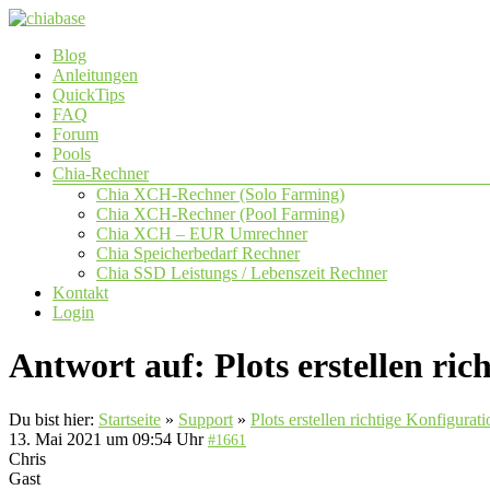
Zum
Inhalt
Menü
Blog
springen
chiabase
Anleitungen
QuickTips
CHIA
FAQ
Info-
Forum
und
Pools
Community
Chia-Rechner
Seite
Chia XCH-Rechner (Solo Farming)
Chia XCH-Rechner (Pool Farming)
Chia XCH – EUR Umrechner
Chia Speicherbedarf Rechner
Chia SSD Leistungs / Lebenszeit Rechner
Kontakt
Login
Antwort auf: Plots erstellen ric
Du bist hier:
Startseite
»
Support
»
Plots erstellen richtige Konfigurati
13. Mai 2021 um 09:54 Uhr
#1661
Chris
Gast