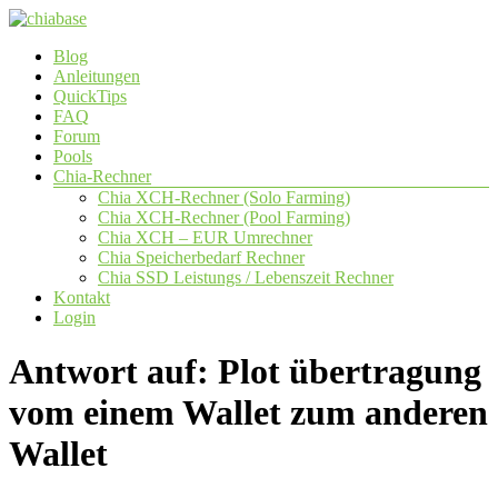
Zum
Inhalt
Menü
Blog
springen
chiabase
Anleitungen
QuickTips
CHIA
FAQ
Info-
Forum
und
Pools
Community
Chia-Rechner
Seite
Chia XCH-Rechner (Solo Farming)
Chia XCH-Rechner (Pool Farming)
Chia XCH – EUR Umrechner
Chia Speicherbedarf Rechner
Chia SSD Leistungs / Lebenszeit Rechner
Kontakt
Login
Antwort auf: Plot übertragung
vom einem Wallet zum anderen
Wallet