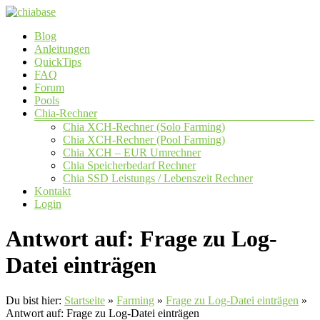
Zum
Inhalt
Menü
Blog
springen
chiabase
Anleitungen
QuickTips
CHIA
FAQ
Info-
Forum
und
Pools
Community
Chia-Rechner
Seite
Chia XCH-Rechner (Solo Farming)
Chia XCH-Rechner (Pool Farming)
Chia XCH – EUR Umrechner
Chia Speicherbedarf Rechner
Chia SSD Leistungs / Lebenszeit Rechner
Kontakt
Login
Antwort auf: Frage zu Log-
Datei einträgen
Du bist hier:
Startseite
»
Farming
»
Frage zu Log-Datei einträgen
»
Antwort auf: Frage zu Log-Datei einträgen