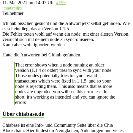
11. Mai 2021 um 14:07 Uhr
#1500
imm0rt4lpx
Teilnehmer
Ich hab bisschen gesucht und die Antwort jetzt selbst gefunden. Wie
es scheint liegt das an Version 1.1.5.
Die Fehler treten wohl auf wenn ein node, mit einer älteren Version,
versucht sich mit deinem node zu syncronisieren.
Kann aber wohl ignoriert werden.
Hatte die Antworten bei Github gefunden.
That error shows when a node running an older
version (1.1.4 or older) tries to sync with your node.
Those nodes potentially tries to sync invalid
transactions which were fixed in 1.1.5, and so your
node is rejecting them. This also means that as more
nodes are upgraded you will see this error less. In
short, it’s working as intended and you can ignore the
errors
Über chiabase.de
Chiabase ist eine Info- und Community Seite über die Chia
Blockchain. Hier findest du Neuigkeiten, Anleitungen und vieles