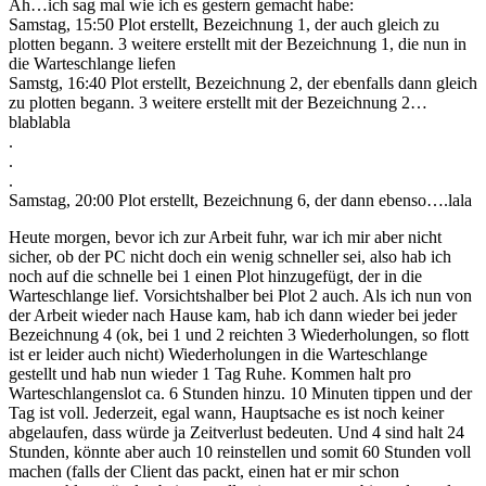
Äh…ich sag mal wie ich es gestern gemacht habe:
Samstag, 15:50 Plot erstellt, Bezeichnung 1, der auch gleich zu
plotten begann. 3 weitere erstellt mit der Bezeichnung 1, die nun in
die Warteschlange liefen
Samstg, 16:40 Plot erstellt, Bezeichnung 2, der ebenfalls dann gleich
zu plotten begann. 3 weitere erstellt mit der Bezeichnung 2…
blablabla
.
.
.
Samstag, 20:00 Plot erstellt, Bezeichnung 6, der dann ebenso….lala
Heute morgen, bevor ich zur Arbeit fuhr, war ich mir aber nicht
sicher, ob der PC nicht doch ein wenig schneller sei, also hab ich
noch auf die schnelle bei 1 einen Plot hinzugefügt, der in die
Warteschlange lief. Vorsichtshalber bei Plot 2 auch. Als ich nun von
der Arbeit wieder nach Hause kam, hab ich dann wieder bei jeder
Bezeichnung 4 (ok, bei 1 und 2 reichten 3 Wiederholungen, so flott
ist er leider auch nicht) Wiederholungen in die Warteschlange
gestellt und hab nun wieder 1 Tag Ruhe. Kommen halt pro
Warteschlangenslot ca. 6 Stunden hinzu. 10 Minuten tippen und der
Tag ist voll. Jederzeit, egal wann, Hauptsache es ist noch keiner
abgelaufen, dass würde ja Zeitverlust bedeuten. Und 4 sind halt 24
Stunden, könnte aber auch 10 reinstellen und somit 60 Stunden voll
machen (falls der Client das packt, einen hat er mir schon