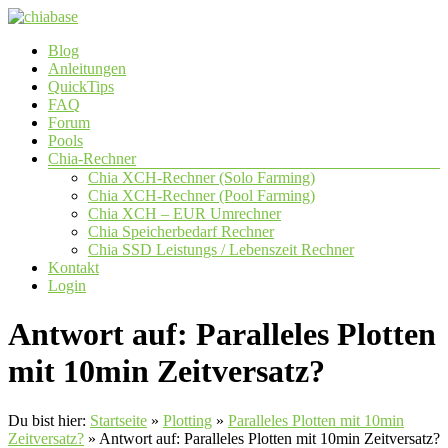
Zum
Inhalt
Menü
Blog
springen
chiabase
Anleitungen
QuickTips
CHIA
FAQ
Info-
Forum
und
Pools
Community
Chia-Rechner
Seite
Chia XCH-Rechner (Solo Farming)
Chia XCH-Rechner (Pool Farming)
Chia XCH – EUR Umrechner
Chia Speicherbedarf Rechner
Chia SSD Leistungs / Lebenszeit Rechner
Kontakt
Login
Antwort auf: Paralleles Plotten
mit 10min Zeitversatz?
Du bist hier:
Startseite
»
Plotting
»
Paralleles Plotten mit 10min
Zeitversatz?
»
Antwort auf: Paralleles Plotten mit 10min Zeitversatz?