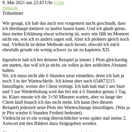
9. Mai 2021 um 22:43 Uhr
#1366
Oldmichl
Teilnehmer
Wie gesagt, ich hab das auch erst vorgestern nacht geschnallt, dass
ich überhaupt mehrere so laufen lassen kann. Und ich glaub gerne,
dass meine Erklärung etwas schwierig ist, sorry mir fällt im Moment
nicht ein, wie ich es anders sagen soll. Aber ich probiers gleich noch
mal. Vielleicht ist deine Methode auch besser, obwohl ich mich
ebenfalls gerade ein wenig schwer zu sie zu kapieren XD.
Irgendwie hab ich bei deinem Beispiel ja immer 2 Plots gleichzeitig
am starten, das will ich ja nicht, sie sollen ja den zeitlichen Abstand
halten.
Nö, ich muss nicht alle 6 Stunden neue einstellen, denn ich hab ja
noch 3 in der Warteschleife. Ich könnt aber auch 654873215
hinzufügen, wenns der Client verträgt. Ich hab halt mal 1 am Start
und 3 zur Wiederholung weil das bei mir á 6 Stunden genau 1 Tag
ist. Klaro musste ich die 5×50 Minuten warten, aber so lange der
Client läuft brauch ich das nicht mehr. Ich kann (bei diesem
Beispiel) jederzeit neue Plots der Warteschlange hinzufügen. (Was ja
je Plot wieder 6 Stunden Freiheit bedeutet).
Vielleicht ist es ein wenig übersichtlicher wenn später mal meine 2.
Antwort mit den Bildern dazu freigegeben werden.