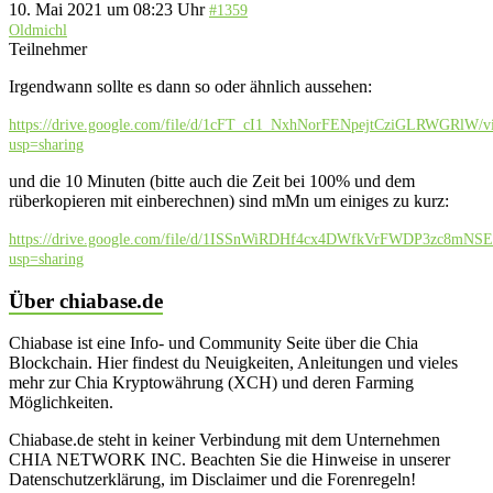
10. Mai 2021 um 08:23 Uhr
#1359
Oldmichl
Teilnehmer
Irgendwann sollte es dann so oder ähnlich aussehen:
https://drive.google.com/file/d/1cFT_cI1_NxhNorFENpejtCziGLRWGRlW/v
usp=sharing
und die 10 Minuten (bitte auch die Zeit bei 100% und dem
rüberkopieren mit einberechnen) sind mMn um einiges zu kurz:
https://drive.google.com/file/d/1ISSnWiRDHf4cx4DWfkVrFWDP3zc8mNSE
usp=sharing
Über chiabase.de
Chiabase ist eine Info- und Community Seite über die Chia
Blockchain. Hier findest du Neuigkeiten, Anleitungen und vieles
mehr zur Chia Kryptowährung (XCH) und deren Farming
Möglichkeiten.
Chiabase.de steht in keiner Verbindung mit dem Unternehmen
CHIA NETWORK INC. Beachten Sie die Hinweise in unserer
Datenschutzerklärung, im Disclaimer und die Forenregeln!