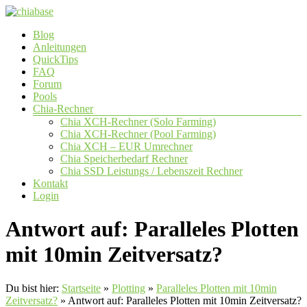
Zum
Inhalt
Menü
Blog
springen
chiabase
Anleitungen
QuickTips
CHIA
FAQ
Info-
Forum
und
Pools
Community
Chia-Rechner
Seite
Chia XCH-Rechner (Solo Farming)
Chia XCH-Rechner (Pool Farming)
Chia XCH – EUR Umrechner
Chia Speicherbedarf Rechner
Chia SSD Leistungs / Lebenszeit Rechner
Kontakt
Login
Antwort auf: Paralleles Plotten
mit 10min Zeitversatz?
Du bist hier:
Startseite
»
Plotting
»
Paralleles Plotten mit 10min
Zeitversatz?
»
Antwort auf: Paralleles Plotten mit 10min Zeitversatz?