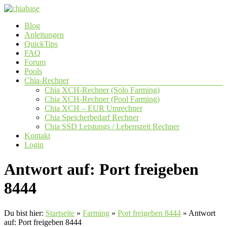
Zum
Inhalt
Menü
Blog
springen
chiabase
Anleitungen
QuickTips
CHIA
FAQ
Info-
Forum
und
Pools
Community
Chia-Rechner
Seite
Chia XCH-Rechner (Solo Farming)
Chia XCH-Rechner (Pool Farming)
Chia XCH – EUR Umrechner
Chia Speicherbedarf Rechner
Chia SSD Leistungs / Lebenszeit Rechner
Kontakt
Login
Antwort auf: Port freigeben
8444
Du bist hier:
Startseite
»
Farming
»
Port freigeben 8444
»
Antwort
auf: Port freigeben 8444