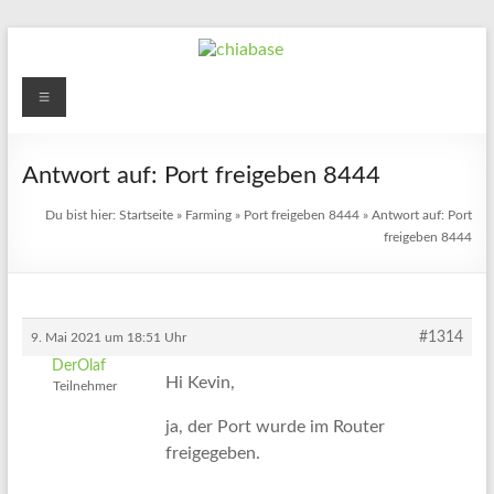
Zum
Inhalt
springen
chiabase
Menü
CHIA
Info-
Antwort auf: Port freigeben 8444
und
Community
Du bist hier:
Startseite
»
Farming
»
Port freigeben 8444
»
Antwort auf: Port
Seite
freigeben 8444
#1314
9. Mai 2021 um 18:51 Uhr
DerOlaf
Hi Kevin,
Teilnehmer
ja, der Port wurde im Router
freigegeben.