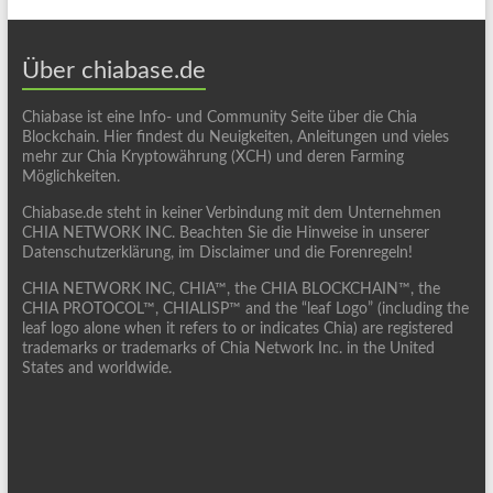
Über chiabase.de
Chiabase ist eine Info- und Community Seite über die Chia
Blockchain. Hier findest du Neuigkeiten, Anleitungen und vieles
mehr zur Chia Kryptowährung (XCH) und deren Farming
Möglichkeiten.
Chiabase.de steht in keiner Verbindung mit dem Unternehmen
CHIA NETWORK INC. Beachten Sie die Hinweise in unserer
Datenschutzerklärung, im Disclaimer und die Forenregeln!
CHIA NETWORK INC, CHIA™, the CHIA BLOCKCHAIN™, the
CHIA PROTOCOL™, CHIALISP™ and the “leaf Logo” (including the
leaf logo alone when it refers to or indicates Chia) are registered
trademarks or trademarks of Chia Network Inc. in the United
States and worldwide.