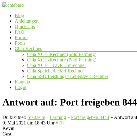
Zum
Inhalt
Menü
Blog
springen
chiabase
Anleitungen
QuickTips
CHIA
FAQ
Info-
Forum
und
Pools
Community
Chia-Rechner
Seite
Chia XCH-Rechner (Solo Farming)
Chia XCH-Rechner (Pool Farming)
Chia XCH – EUR Umrechner
Chia Speicherbedarf Rechner
Chia SSD Leistungs / Lebenszeit Rechner
Kontakt
Login
Antwort auf: Port freigeben 84
Du bist hier:
Startseite
»
Farming
»
Port freigeben 8444
»
Antwort auf
9. Mai 2021 um 18:43 Uhr
#1311
Kevin
Gast